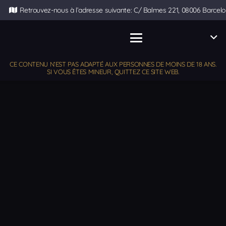
Retrouvez-nous à l’adresse suivante: C/ Balmes 221, 08006 Barcel
CE CONTENU N’EST PAS ADAPTÉ AUX PERSONNES DE MOINS DE 18 ANS.
SI VOUS ÊTES MINEUR, QUITTEZ CE SITE WEB.