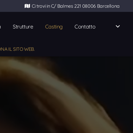
Ci trovi in ​​C/ Balmes 221 08006 Barcellona
a
Strutture
Casting
Contatto
NA IL SITO WEB.